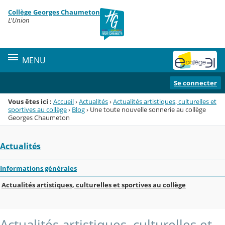
Panneau de gestion des cookies
Collège Georges Chaumeton
Menu de la rubrique
Contenu
L'Union
MENU
Se connecter
Vous êtes ici :
Accueil
›
Actualités
›
Actualités artistiques, culturelles et
sportives au collège
›
Blog
›
Une toute nouvelle sonnerie au collège
Georges Chaumeton
Actualités
Informations générales
Actualités artistiques, culturelles et sportives au collège
Actualités artistiques, culturelles et