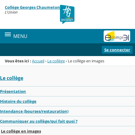
Panneau de gestion des cookies
Collège Georges Chaumeton
Menu de la rubrique
Contenu
L'Union
MENU
Se connecter
Vous êtes ici :
Accueil
›
Le collège
›
Le collège en images
Le collège
Présentation
Histoire du collège
Intendance (bourses/restauration)
Communiquer au collège/qui fait quoi ?
Le collège en images