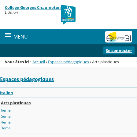
Panneau de gestion des cookies
Collège Georges Chaumeton
Menu de la rubrique
Contenu
L'Union
MENU
Se connecter
Vous êtes ici :
Accueil
›
Espaces pédagogiques
›
Arts plastiques
Espaces pédagogiques
Italien
Arts plastiques
6ème
5ème
4ème
3ème