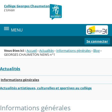
Panneau de gestion des cookies
Collège Georges Chaumeton
Menu de la rubrique
Contenu
L'Union
MENU
Se connecter
Vous êtes ici :
Accueil
›
Actualités
›
Informations générales
›
Blog
›
GEORGES CHAUMETON NEWS n°1
Actualités
Informations générales
Actualités artistiques, culturelles et sportives au collège
Informations générales